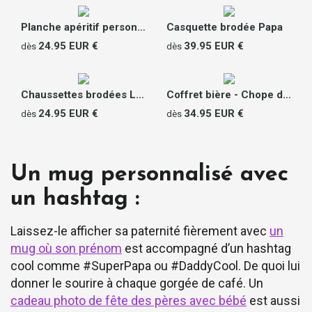
Planche apéritif personnalisable - Message
Casquette brodée Papa
24.95 EUR €
39.95 EUR €
dès
dès
Chaussettes brodées Le Slip Français - Super Papa
Coffret bière - Chope de bière et décapsuleur personnalisés
24.95 EUR €
34.95 EUR €
dès
dès
Un mug personnalisé avec
un hashtag :
Laissez-le afficher sa paternité fièrement avec
un
mug où son prénom
est accompagné d’un hashtag
cool comme #SuperPapa ou #DaddyCool. De quoi lui
donner le sourire à chaque gorgée de café. Un
cadeau photo de fête des pères avec bébé
est aussi