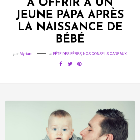
À OFFRIR À UN
JEUNE PAPA APRÈS
LA NAISSANCE DE
BÉBÉ
par
Myriam
in
FÊTE DES PÈRES
,
NOS CONSEILS CADEAUX