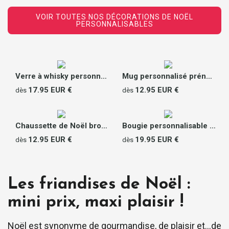
VOIR TOUTES NOS DÉCORATIONS DE NOËL
PERSONNALISABLES
Verre à whisky personnalisé - Prénom et Message
Mug personnalisé prénom - Avis client
17.95 EUR €
12.95 EUR €
dès
dès
Chaussette de Noël brodée personnalisable - Prénom
Bougie personnalisable parfumée - Joyeux Noël
12.95 EUR €
19.95 EUR €
dès
dès
Les friandises de Noël :
mini prix, maxi plaisir !
Noël est synonyme de gourmandise, de plaisir et…de