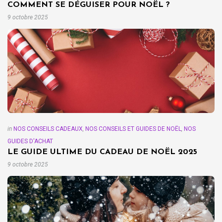
COMMENT SE DÉGUISER POUR NOËL ?
9 octobre 2025
in
NOS CONSEILS CADEAUX
,
NOS CONSEILS ET GUIDES DE NOËL
,
NOS
GUIDES D'ACHAT
LE GUIDE ULTIME DU CADEAU DE NOËL 2025
9 octobre 2025