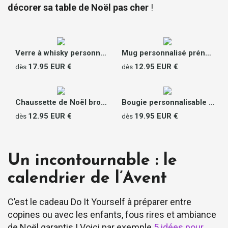
décorer sa table de Noël pas cher
!
Verre à whisky personnalisé - Prénom et Message
Mug personnalisé prénom - Avis client
17.95 EUR €
12.95 EUR €
dès
dès
Chaussette de Noël brodée personnalisable - Prénom
Bougie personnalisable parfumée - Joyeux Noël
12.95 EUR €
19.95 EUR €
dès
dès
Un incontournable : le
calendrier de l’Avent
C’est le cadeau Do It Yourself à préparer entre
copines ou avec les enfants, fous rires et ambiance
de Noël garantis ! Voici par exemple
5 idées pour