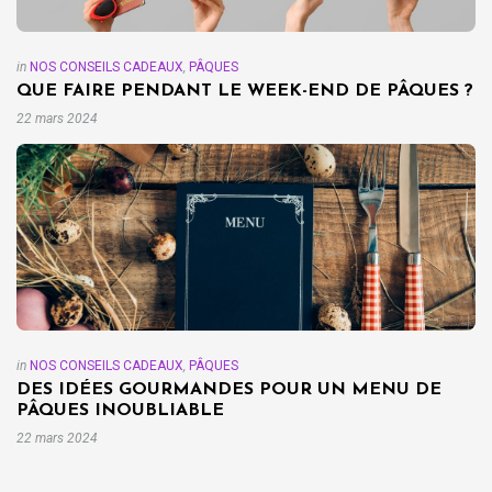
in
NOS CONSEILS CADEAUX
,
PÂQUES
QUE FAIRE PENDANT LE WEEK-END DE PÂQUES ?
22 mars 2024
in
NOS CONSEILS CADEAUX
,
PÂQUES
DES IDÉES GOURMANDES POUR UN MENU DE
PÂQUES INOUBLIABLE
22 mars 2024